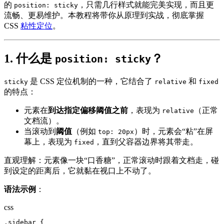
的
，只需几行样式就能完美实现，而且更
position: sticky
流畅、更易维护。本教程将带你从原理到实战，彻底掌握
CSS
粘性定位
。
1. 什么是
？
position: sticky
是 CSS 定位机制的一种，它结合了
和
sticky
relative
fixed
的特点：
元素在
到达指定偏移阈值之前
，表现为
（正常
relative
文档流）。
当滚动到
阈值
（例如
）时，元素会“粘”在屏
top: 20px
幕上，表现为
，直到父容器边界将其带走。
fixed
直观理解：元素像一块“口香糖”，正常滚动时跟着文档走，碰
到设定的距离后，它就黏在视口上不动了。
语法示例
：
css
.sidebar {
