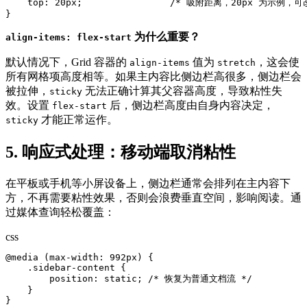
    top: 20px;                /* 吸附距离，20px 为示例，
}
为什么重要？
align-items: flex-start
默认情况下，Grid 容器的
值为
，这会使
align-items
stretch
所有网格项高度相等。如果主内容比侧边栏高很多，侧边栏会
被拉伸，
无法正确计算其父容器高度，导致粘性失
sticky
效。设置
后，侧边栏高度由自身内容决定，
flex-start
才能正常运作。
sticky
5. 响应式处理：移动端取消粘性
在平板或手机等小屏设备上，侧边栏通常会排列在主内容下
方，不再需要粘性效果，否则会浪费垂直空间，影响阅读。通
过媒体查询轻松覆盖：
css
@media (max-width: 992px) {

    .sidebar-content {

        position: static; /* 恢复为普通文档流 */

    }

}