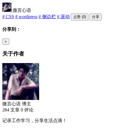
微言心语
# CSS
# wordpress
# 侧边栏
# 滚动
点赞 (0)
分享
分享到：
×
关于作者
微言心语
博主
284 文章
0 评论
记录工作学习，分享生活点滴！