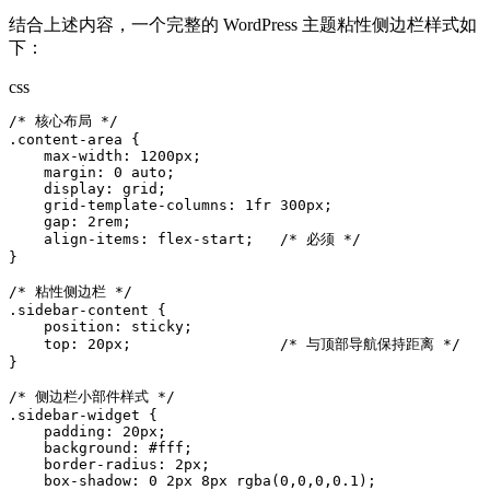
结合上述内容，一个完整的 WordPress 主题粘性侧边栏样式如
下：
css
/* 核心布局 */

.content-area {

    max-width: 1200px;

    margin: 0 auto;

    display: grid;

    grid-template-columns: 1fr 300px;

    gap: 2rem;

    align-items: flex-start;   /* 必须 */

}

/* 粘性侧边栏 */

.sidebar-content {

    position: sticky;

    top: 20px;                 /* 与顶部导航保持距离 */

}

/* 侧边栏小部件样式 */

.sidebar-widget {

    padding: 20px;

    background: #fff;

    border-radius: 2px;

    box-shadow: 0 2px 8px rgba(0,0,0,0.1);
