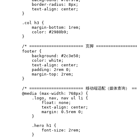
            border-radius: 8px;

            text-align: center;

        }

        .col h3 {

            margin-bottom: 1rem;

            color: #2980b9;

        }

        /* ====================== 页脚 =================
        footer {

            background: #2c3e50;

            color: white;

            text-align: center;

            padding: 2rem 0;

            margin-top: 2rem;

        }

        /* ====================== 移动端适配（媒体查询） ====
        @media (max-width: 768px) {

            .logo, nav, nav ul li {

                float: none;

                text-align: center;

                margin: 0.5rem 0;

            }

            .hero h1 {

                font-size: 2rem;

            }
