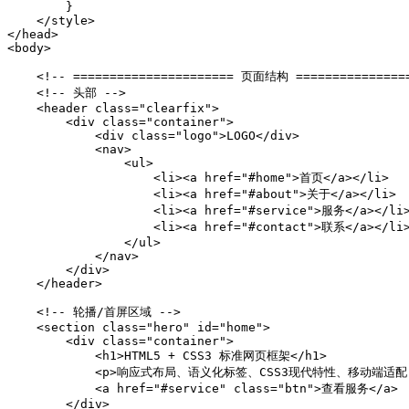
        }

    </style>

</head>

<body>

    <!-- ====================== 页面结构 ================
    <!-- 头部 -->

    <header class="clearfix">

        <div class="container">

            <div class="logo">LOGO</div>

            <nav>

                <ul>

                    <li><a href="#home">首页</a></li>

                    <li><a href="#about">关于</a></li>

                    <li><a href="#service">服务</a></li>
                    <li><a href="#contact">联系</a></li>
                </ul>

            </nav>

        </div>

    </header>

    <!-- 轮播/首屏区域 -->

    <section class="hero" id="home">

        <div class="container">

            <h1>HTML5 + CSS3 标准网页框架</h1>

            <p>响应式布局、语义化标签、CSS3现代特性、移动端适配
            <a href="#service" class="btn">查看服务</a>

        </div>
