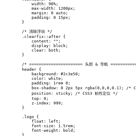
            width: 90%;

            max-width: 1200px;

            margin: 0 auto;

            padding: 0 15px;

        }

        /* 清除浮动 */

        .clearfix::after {

            content: "";

            display: block;

            clear: both;

        }

        /* ====================== 头部 & 导航 ===========
        header {

            background: #2c3e50;

            color: white;

            padding: 1rem 0;

            box-shadow: 0 2px 5px rgba(0,0,0,0.1); /* 
            position: sticky; /* CSS3 粘性定位 */

            top: 0;

            z-index: 999;

        }

        .logo {

            float: left;

            font-size: 1.5rem;

            font-weight: bold;

        }
