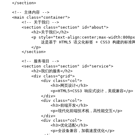
    </section>

    <!-- 主体内容 -->

    <main class="container">

        <!-- 关于我们 -->

        <section class="section" id="about">

            <h2>关于我们</h2>

            <p style="text-align:center;max-width:800px
                这是基于 HTML5 语义化标签 + CSS3 构
            </p>

        </section>

        <!-- 服务项目 -->

        <section class="section" id="service">

            <h2>我们的服务</h2>

            <div class="grid">

                <div class="col">

                    <h3>网页设计</h3>

                    <p>HTML5+CSS3 响应式设计，美观兼容</p>

                </div>

                <div class="col">

                    <h3>前端开发</h3>

                    <p>现代化前端技术栈，高性能交互</p>

                </div>

                <div class="col">

                    <h3>优化适配</h3>

                    <p>全设备兼容，加载速度优化</p>
