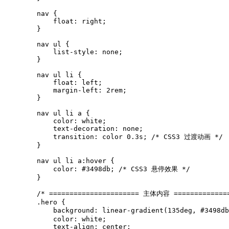
        nav {

            float: right;

        }

        nav ul {

            list-style: none;

        }

        nav ul li {

            float: left;

            margin-left: 2rem;

        }

        nav ul li a {

            color: white;

            text-decoration: none;

            transition: color 0.3s; /* CSS3 过渡动画 */

        }

        nav ul li a:hover {

            color: #3498db; /* CSS3 悬停效果 */

        }

        /* ====================== 主体内容 ==============
        .hero {

            background: linear-gradient(135deg, #3498d
            color: white;

            text-align: center;
