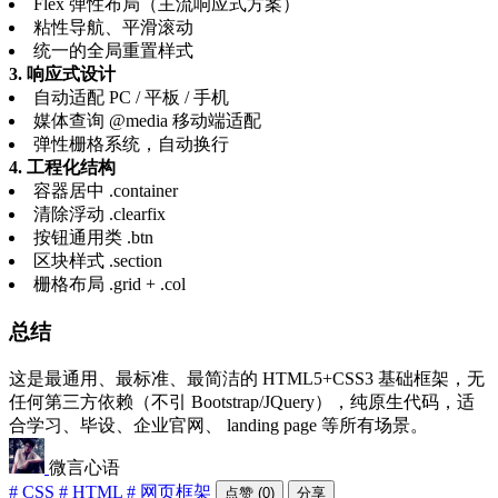
Flex 弹性布局（主流响应式方案）
粘性导航、平滑滚动
统一的全局重置样式
3. 响应式设计
自动适配 PC / 平板 / 手机
媒体查询 @media 移动端适配
弹性栅格系统，自动换行
4. 工程化结构
容器居中 .container
清除浮动 .clearfix
按钮通用类 .btn
区块样式 .section
栅格布局 .grid + .col
总结
这是最通用、最标准、最简洁的 HTML5+CSS3 基础框架，无
任何第三方依赖（不引 Bootstrap/JQuery），纯原生代码，适
合学习、毕设、企业官网、 landing page 等所有场景。
微言心语
# CSS
# HTML
# 网页框架
点赞 (0)
分享