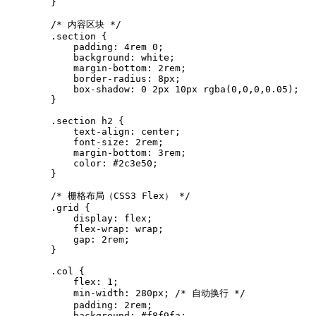
        }

        /* 内容区块 */

        .section {

            padding: 4rem 0;

            background: white;

            margin-bottom: 2rem;

            border-radius: 8px;

            box-shadow: 0 2px 10px rgba(0,0,0,0.05);

        }

        .section h2 {

            text-align: center;

            font-size: 2rem;

            margin-bottom: 3rem;

            color: #2c3e50;

        }

        /* 栅格布局（CSS3 Flex） */

        .grid {

            display: flex;

            flex-wrap: wrap;

            gap: 2rem;

        }

        .col {

            flex: 1;

            min-width: 280px; /* 自动换行 */

            padding: 2rem;

            background: #f8f9fa;
