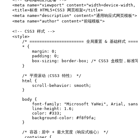
    <meta name="viewport" content="width=device-width, 
    <title>标准 HTML5+CSS3 网页框架</title>

    <meta name="description" content="通用响应式网页模板">

    <meta name="author" content="前端模板">

    <!-- CSS3 样式 -->

    <style>

        /* ====================== 全局重置 & 基础样式 ======
        * {

            margin: 0;

            padding: 0;

            box-sizing: border-box; /* CSS3 盒模型，标准写
        }

        /* 平滑滚动（CSS3 特性） */

        html {

            scroll-behavior: smooth;

        }

        body {

            font-family: "Microsoft YaHei", Arial, sans
            line-height: 1.6;

            color: #333;

            background-color: #f8f9fa;

        }

        /* 容器：居中 + 最大宽度（响应式核心） */

        .container {
