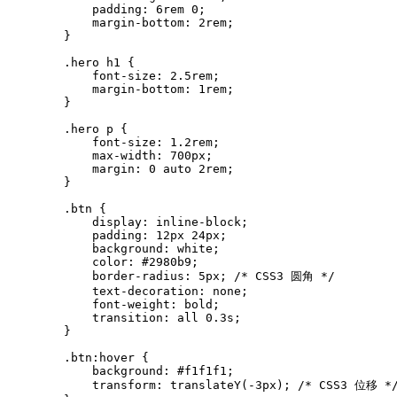
            padding: 6rem 0;

            margin-bottom: 2rem;

        }

        .hero h1 {

            font-size: 2.5rem;

            margin-bottom: 1rem;

        }

        .hero p {

            font-size: 1.2rem;

            max-width: 700px;

            margin: 0 auto 2rem;

        }

        .btn {

            display: inline-block;

            padding: 12px 24px;

            background: white;

            color: #2980b9;

            border-radius: 5px; /* CSS3 圆角 */

            text-decoration: none;

            font-weight: bold;

            transition: all 0.3s;

        }

        .btn:hover {

            background: #f1f1f1;

            transform: translateY(-3px); /* CSS3 位移 */