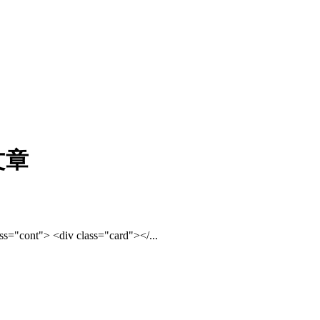
文章
 <div class="card"></...