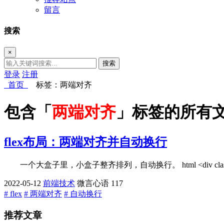
留言
搜索
×
搜索
登录
注册
首页
标签：两端对齐
包含「
两端对齐
」标签的所有
flex布局：两端对齐并自动换行
一个大盒子里，小盒子整齐排列，自动换行。 html <div class="cont">
2022-05-12
前端技术
微言心语
117
# flex
# 两端对齐
# 自动换行
推荐文章