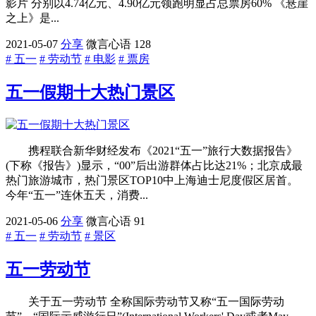
影片 分别以4.74亿元、4.90亿元领跑明显占总票房60% 《悬崖
之上》是...
2021-05-07
分享
微言心语
128
# 五一
# 劳动节
# 电影
# 票房
五一假期十大热门景区
携程联合新华财经发布《2021“五一”旅行大数据报告》
(下称《报告》)显示，“00”后出游群体占比达21%；北京成最
热门旅游城市，热门景区TOP10中上海迪士尼度假区居首。
今年“五一”连休五天，消费...
2021-05-06
分享
微言心语
91
# 五一
# 劳动节
# 景区
五一劳动节
关于五一劳动节 全称国际劳动节又称“五一国际劳动