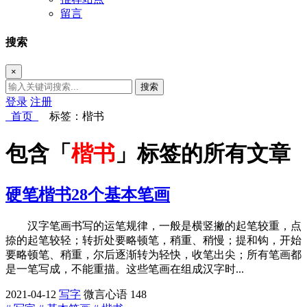
留言
搜索
×
搜索
登录
注册
首页
标签：楷书
包含「
楷书
」标签的所有文章
硬笔楷书28个基本笔画
汉字笔画书写的运笔规律，一般是横竖撇的起笔较重，点
捺的起笔较轻；转折处要略顿笔，稍重、稍慢；提和钩，开始
要略顿笔、稍重，尔后逐渐转为轻快，收笔出尖；所有笔画都
是一笔写成，不能重描。这些笔画在组成汉字时...
2021-04-12
写字
微言心语
148