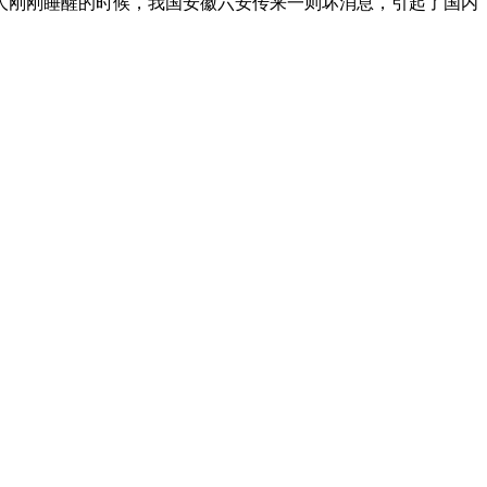
人刚刚睡醒的时候，我国安徽六安传来一则坏消息，引起了国内