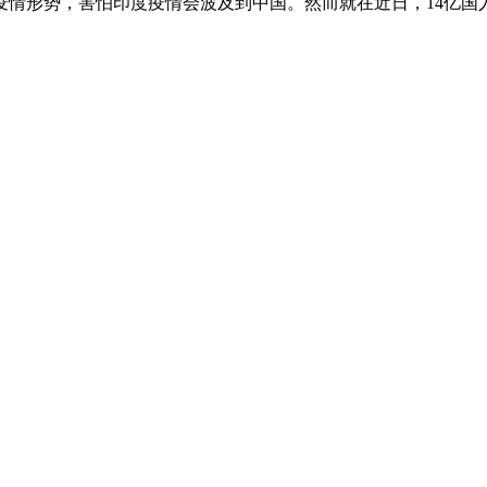
疫情形势，害怕印度疫情会波及到中国。然而就在近日，14亿国