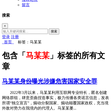
留言
搜索
×
搜索
登录
注册
首页
标签：马某某
包含「
马某某
」标签的所有文
章
马某某身份曝光涉嫌危害国家安全罪
2022年3月以来，马某某利用互联网专业特长，匿名创建
网络群组，肆意歪曲捏造事实，极力传播各类谣言信息，发表
所谓“独立宣言”，煽动分裂国家、煽动颠覆国家政权，充当境
外敌对势力在我境内的代理人。马某某屡...