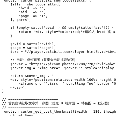
function custom_bilibili_shortcode($atts) {

    $atts = shortcode_atts([

        'bvid' => '',

        'aid'  => '',

        'page' => '1',

    ], $atts);

    if (empty($atts['bvid']) && empty($atts['aid'])) {

        return '<div style="color:red;">请输入 bvid 或 ai
    }

    $bvid = $atts['bvid'];

    $page = $atts['page'];

    $src = "//player.bilibili.com/player.html?bvid=$bvi
    // 自动生成封面图（首页会自动抓取这张）

    $cover = "https://picsum.photos/1280/720/?bvid=$bvi
    $cover_img = '<img src="'.$cover.'" style="display:
    return $cover_img . '

    <div style="position:relative; width:100%; height:0
        <iframe src="'.$src.'" scrolling="no" border="0
    </div>';

}

// ========================

// 首页自动获取文章第一张图（优先 B 站封面 → 特色图 → 默认图）

// ========================

function custom_get_post_thumbnail($width = 180, $heigh
    global $post;
