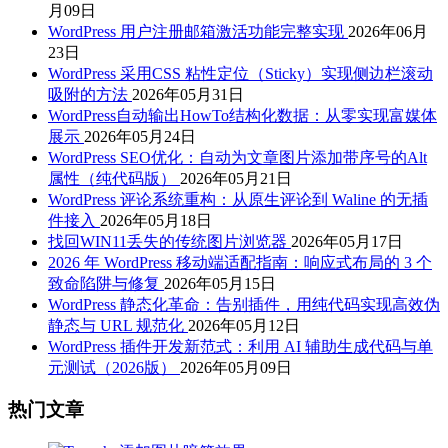
月09日
WordPress 用户注册邮箱激活功能完整实现
2026年06月
23日
WordPress 采用CSS 粘性定位（Sticky）实现侧边栏滚动
吸附的方法
2026年05月31日
WordPress自动输出HowTo结构化数据：从零实现富媒体
展示
2026年05月24日
WordPress SEO优化：自动为文章图片添加带序号的Alt
属性（纯代码版）
2026年05月21日
WordPress 评论系统重构：从原生评论到 Waline 的无插
件接入
2026年05月18日
找回WIN11丢失的传统图片浏览器
2026年05月17日
2026 年 WordPress 移动端适配指南：响应式布局的 3 个
致命陷阱与修复
2026年05月15日
WordPress 静态化革命：告别插件，用纯代码实现高效伪
静态与 URL 规范化
2026年05月12日
WordPress 插件开发新范式：利用 AI 辅助生成代码与单
元测试（2026版）
2026年05月09日
热门文章