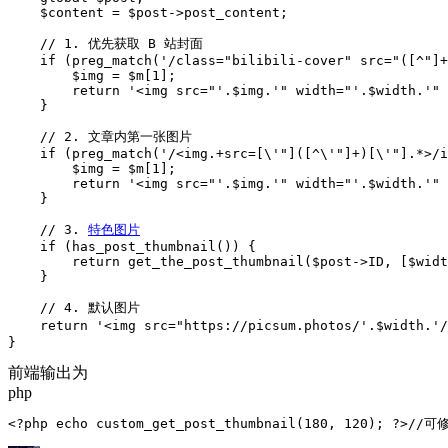
    $content = $post->post_content;

    // 1. 优先获取 B 站封面

    if (preg_match('/class="bilibili-cover" src="([^"]+
        $img = $m[1];

        return '<img src="'.$img.'" width="'.$width.'" 
    }

    // 2. 文章内第一张图片

    if (preg_match('/<img.+src=[\'"]([^\'"]+)[\'"].*>/i
        $img = $m[1];

        return '<img src="'.$img.'" width="'.$width.'" 
    }

    // 3. 
特色图片
    if (has_post_thumbnail()) {

        return get_the_post_thumbnail($post->ID, [$widt
    }

    // 4. 默认图片

    return '<img src="https://picsum.photos/'.$width.'
}
前端输出为
php
<?php echo custom_get_post_thumbnail(180, 120); ?>/