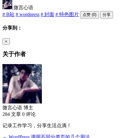
微言心语
# B站
# wordpress
# 封面
# 特色图片
点赞 (0)
分享
分享到：
×
关于作者
微言心语
博主
284 文章
0 评论
记录工作学习，分享生活点滴！
← WordPress 调用不同分类页的几个用法