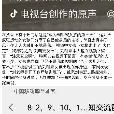
在抖音上有个热门话题是“成为刘畊宏女孩的第三天”，这几天
疯狂运动的女孩们分享了自己健身后的走姿，简直太真实了，
忍不住让人大喊那不就是我。 视频中女孩下楼梯走出了“大佬
范”，我愿称之为“刘畊宏反应”。刘畊宏本人也在视频下留
言，“注意安全啊”。 吨网友在视频下留言，有类似情况的人
并不少。女孩也自嘲“已经不是我能控制的了”。 这几天估计
有不少“下楼恐惧症”的刘畊宏女孩出现在你身边。 有网友调
侃，“刘老师是开了丧尸培训班吗”，跳完刘畊宏走路靠潜能。
长时间的健身过度，无疑增加了受伤的风险。毕竟健身不能一
蹴而就。