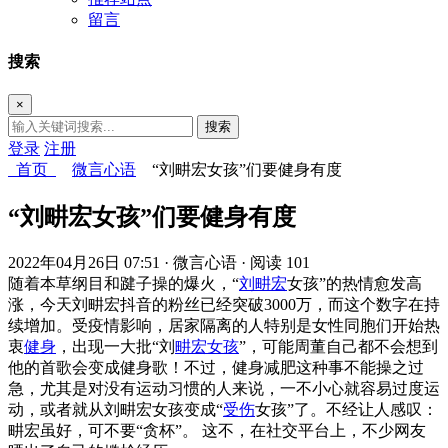
留言
搜索
×
搜索
登录
注册
首页
微言心语
“刘畊宏女孩”们要健身有度
“刘畊宏女孩”们要健身有度
2022年04月26日 07:51
· 微言心语
· 阅读 101
随着本草纲目和踺子操的爆火，“
刘畊宏
女孩”的热情愈发高
涨，今天刘畊宏抖音的粉丝已经突破3000万，而这个数字在持
续增加。受疫情影响，居家隔离的人特别是女性同胞们开始热
衷
健身
，出现一大批“刘
畊宏女孩
”，可能周董自己都不会想到
他的首歌会变成健身歌！不过，健身减肥这种事不能操之过
急，尤其是对没有运动习惯的人来说，一不小心就容易过度运
动，或者就从刘畊宏女孩变成“
受伤
女孩”了。不经让人感叹：
畊宏虽好，可不要“贪杯”。 这不，在社交平台上，不少网友