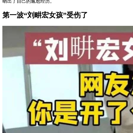
晒出了自己的尴尬经历。
第一波“刘畊宏女孩”受伤了