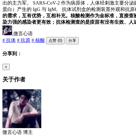
出的主力军。 SARS-CoV-2 作为病原体，人体经刺激主要分泌的
蛋白）产生的 IgG 与 IgM。 抗体试剂盒的检测装置外
的需求，互有优势，互相补充。核酸检测作为金标准，直接查验
染力强的感染者更有效；抗体检测查的是疫苗有没有生效、人
微言心语
# 抗体
# 抗原
# 核酸
点赞 (0)
分享
分享到：
×
关于作者
微言心语
博主