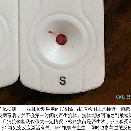
抗体检测」。 抗体检测采用的试剂盒与抗原检测非常接近，但标
染病毒后，并不会第一时间内产生抗体。抗体能够明确达到被检
，血清抗体检测仅作为一定情况下检查疫苗是否生效，或查验受测
黏膜免疫。IgD 与免疫反应激活有关。IgE 抵御寄生虫，同时也参与过敏