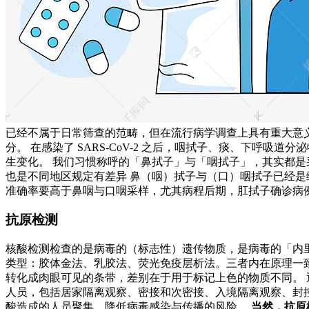
已经不属于日常筛查的范畴，但在流行病学调查上具有重大意义，
分。 在感染了 SARS-CoV-2 之后，咽拭子、痰、下
生变化。 我们习惯称呼的「鼻拭子」与「咽拭子」，其实都
也是不同地区规定有差异 鼻（咽）拭子与（口）咽拭子已经是
准确率要高于鼻咽与口咽采样，尤其病程后期，肛拭子确诊病例
抗原检测
核酸检测检查的是病毒的（标志性）遗传物质，是病毒的「内
类型：胶体金法、乳胶法、荧光免疫层析法。三者内在原理一
转化成肉眼可见的条带，差别在于用于标记上色的物质不同。
人员，包括居家隔离观察、密接和次密接、入境隔离观察、封
酸造成的人员聚集，降低病毒感染与传播的风险。
当然，抗原