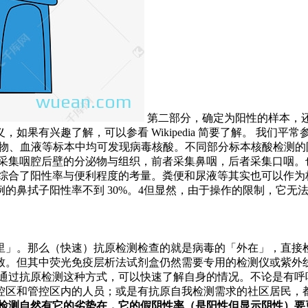
第二部分，确定为阳性的样本，
如果有兴趣了解，可以参看 Wikipedia 简要了解。 我们
呼吸道分泌物、血液等标本中均可发现病毒核酸。不同部分标本核酸检
是采集咽腔后壁的分泌物与组织，前者采集鼻咽，后者采集口咽。
综合了阳性率与便利程度的考量。粪便和尿液等其实也可以作为标
的鼻拭子阳性率不到 30%。4但显然，由于操作的限制，它无
里」。那么（快速）抗原检测检查的就是病毒的「外在」，直接
致。但其中荧光免疫层析法试剂盒仍然需要专用的检测仪或紫外
 通过抗原检测这种方式，可以快速了解自身的情况。不论是有呼
控区和管控区内的人员；或是有抗原自我检测需求的社区居民，
检测自然有它的劣势在，它的假阴性率（是阳性但显示阴性）要