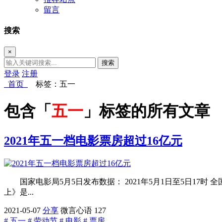
留言
搜索
×
搜索
登录
注册
首页
标签：五一
包含「
五一
」标签的所有文章
2021年五一档电影票房超过16亿元
国家电影局5月5日发布数据： 2021年5月1日至5日17时 
上》是...
2021-05-07
分享
微言心语
127
# 五一
# 劳动节
# 电影
# 票房