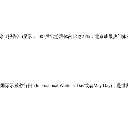
称《报告》)显示，“00”后出游群体占比达21%；北京成最热门
日”(International Workers' Day或者May Da