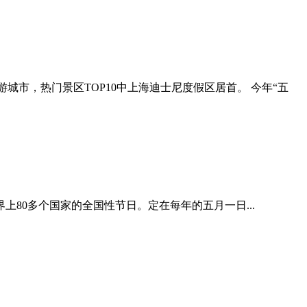
旅游城市，热门景区TOP10中上海迪士尼度假区居首。 今年“五
y)，是世界上80多个国家的全国性节日。定在每年的五月一日...