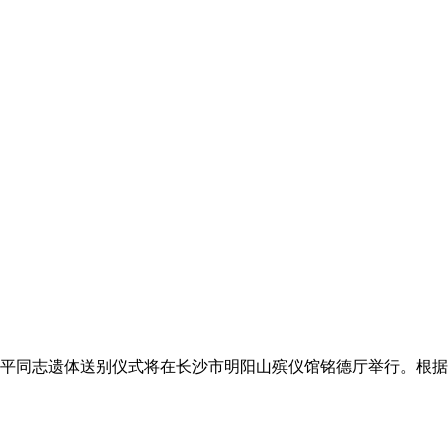
袁隆平同志遗体送别仪式将在长沙市明阳山殡仪馆铭德厅举行。根