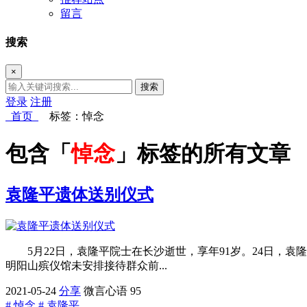
留言
搜索
×
搜索
登录
注册
首页
标签：悼念
包含「
悼念
」标签的所有文章
袁隆平遗体送别仪式
5月22日，袁隆平院士在长沙逝世，享年91岁。24日，
明阳山殡仪馆未安排接待群众前...
2021-05-24
分享
微言心语
95
# 悼念
# 袁隆平