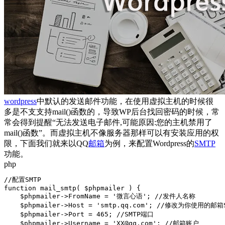
wordpress
中默认的发送邮件功能，在使用虚拟主机的时候很
多是不支支持mail()函数的，导致WP后台找回密码的时候，常
常会得到提醒“无法发送电子邮件,可能原因:您的主机禁用了
mail()函数”。而虚拟主机不像服务器那样可以有安装应用的权
限，下面我们就来以QQ
邮箱
为例，来配置Wordpress的
SMTP
功能。
php
//配置SMTP

function mail_smtp( $phpmailer ) {

    $phpmailer->FromName = '微言心语'; //发件人名称

    $phpmailer->Host = 'smtp.qq.com'; //修改为你使用的邮箱
    $phpmailer->Port = 465; //SMTP端口

    $phpmailer->Username = 'XX@qq.com'; //邮箱账户
