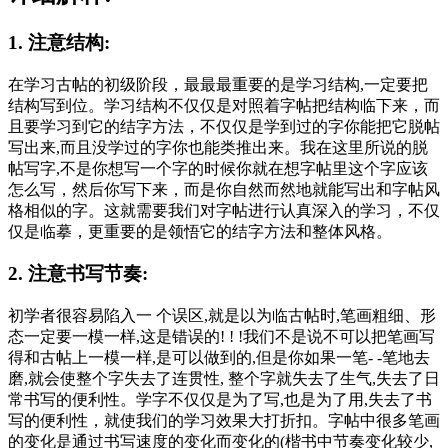
1. 注意结构:
在学习古帖的初级阶段，最最最重要的是学习结构,一定要把
结构写到位。学习结构不仅仅是对照着字帖把结构临下来，而
且要学习到它的结字方法，不仅仅是学到过的字你能把它脱帖
写出来,而且没学过的字你也能类推出来。我在这里所说的脱
帖写字,不是你想写一个字的时候你就在想字帖里这个字应该
怎么写，然后你写下来，而是你自然而然地就能写出和字帖风
格相似的字。这就需要我们对字帖进行认真深入的学习，不仅
仅是临摹，更重要的是领悟它的结字方法和整体风格。
2. 注意书写节奏:
初学者很容易陷入一 个误区,就是以为临古帖时,笔画粗细、形
态一定要一模一样,这是错误的! ! !我们不是说不可以把笔画写
得和古帖上一模一样,是可以做到的,但是你如果一笔- -笔地去
磨,就会使整个字失去了连贯性, 整个字就失去了生气,失去了日
常书写的便利性。学字不仅仅是为了写,也是为了用,失去了书
写的便利性，就使我们的学习效果大打折扣。字帖中很多笔画
的变化是通过书写速度的变化而变化的(楷书中节奏变化较少,