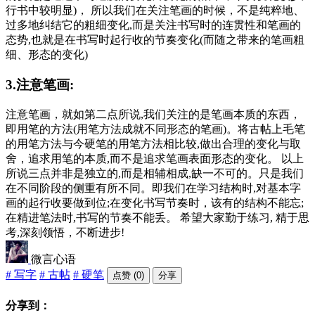
行书中较明显)， 所以我们在关注笔画的时候，不是纯粹地、
过多地纠结它的粗细变化,而是关注书写时的连贯性和笔画的
态势,也就是在书写时起行收的节奏变化(而随之带来的笔画粗
细、形态的变化)
3.注意笔画:
注意笔画，就如第二点所说,我们关注的是笔画本质的东西，
即用笔的方法(用笔方法成就不同形态的笔画)。将古帖上毛笔
的用笔方法与今硬笔的用笔方法相比较,做出合理的变化与取
舍，追求用笔的本质,而不是追求笔画表面形态的变化。 以上
所说三点并非是独立的,而是相辅相成,缺一不可的。只是我们
在不同阶段的侧重有所不同。即我们在学习结构时,对基本字
画的起行收要做到位;在变化书写节奏时，该有的结构不能忘;
在精进笔法时,书写的节奏不能丢。 希望大家勤于练习, 精于思
考,深刻领悟，不断进步!
微言心语
# 写字
# 古帖
# 硬笔
点赞 (0)
分享
分享到：