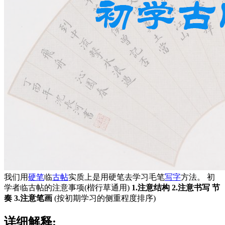
我们用
硬笔
临
古帖
实质上是用硬笔去学习毛笔
写字
方法。 初
学者临古帖的注意事项(楷行草通用)
1.注意结构 2.注意书写 节
奏 3.注意笔画
(按初期学习的侧重程度排序)
详细解释: