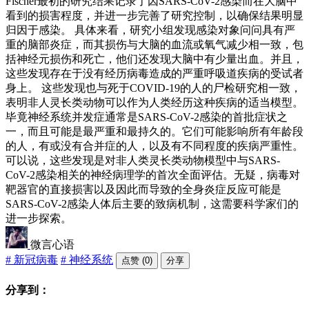
Fischer最初的研究结果记录了因SARS-CoV-2感染而在大脑中
看到的损害程度，并进一步完善了研究控制，以确保结果明显
归因于感染。 具体来看，研究小组发现感染对象问问具有严
重的脑部炎症，而其损伤与大脑的血流或氧气减少相一致，包
括神经元损伤和死亡，他们还发现大脑中有少量出血。并且，
这些发现存在于没有经历病毒造成的严重呼吸道疾病的受试者
身上。 这些发现也与死于COVID-19的人的尸检研究相一致，
表明非人灵长类动物可以作为人类经历这种疾病的适当模型。
毕竟神经系统并发症通常是SARS-CoV-2感染的首批症状之
一，而且可能是最严重和最持久的。它们可能影响所有年龄段
的人，有或没有合并症的人，以及有不同程度的疾病严重性。
可以说，这些发现是对非人类灵长类动物模型中与SARS-
CoV-2感染相关的神经病理学的首次全面评估。无疑，病毒对
靶器官的直接损害以及因此而导致的全身炎症反应可能是
SARS-CoV-2感染人体后主要的致病机制，这需要科学家们的
进一步探索。
微言心语
# 新冠病毒
# 神经系统
点赞 (0)
分享
分享到：