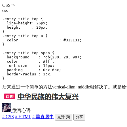
CSS">
css
.entry-title-top {

  line-height: 26px;

  height     : 26px;

}

.entry-title-top a {

  color                  : #313131;  

}

.entry-title-top span {

  background    : rgb(230, 20, 90);

  color         : #fff;  

  font-size     : 14px;

  padding       : 0px 6px;

  border-radius : 3px;  

}
后来通过一个简单的方法vertical-align: middle就解决了。就是
微言心语
# CSS
# HTML
# 垂直居中
点赞 (0)
分享