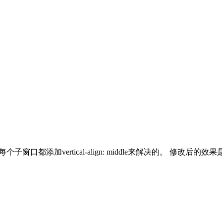
给每个子窗口都添加vertical-align: middle来解决的。 修改后的效