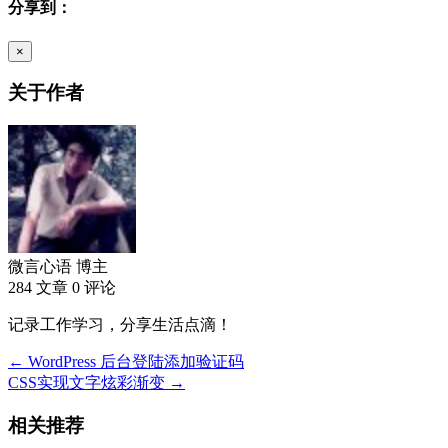
分享到：
×
关于作者
微言心语
博主
284 文章
0 评论
记录工作学习，分享生活点滴！
← WordPress 后台登陆添加验证码
CSS实现文字炫彩渐变 →
相关推荐