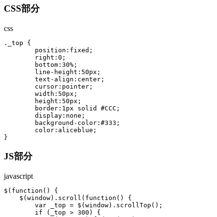
CSS部分
css
._top {

	position:fixed;

	right:0;

	bottom:30%;

	line-height:50px;

	text-align:center;

	cursor:pointer;

	width:50px;

	height:50px;

	border:1px solid #CCC;

	display:none;

	background-color:#333;

	color:aliceblue;

}
JS部分
javascript
$(function() {

    $(window).scroll(function() {

        var _top = $(window).scrollTop();

        if (_top > 300) {
