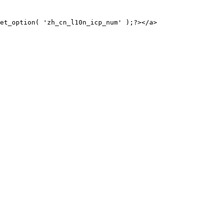
et_option( 'zh_cn_l10n_icp_num' );?></a>