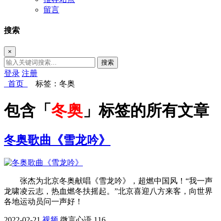
留言
搜索
×
搜索
登录
注册
首页
标签：冬奥
包含「
冬奥
」标签的所有文章
冬奥歌曲《雪龙吟》
张杰为北京冬奥献唱《雪龙吟》，超燃中国风！“我一声
龙啸凌云志，热血燃冬扶摇起。”北京喜迎八方来客，向世界
各地运动员问一声好！
2022-02-21
视频
微言心语
116