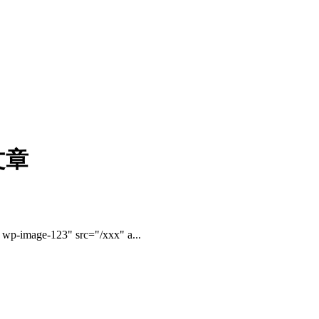
文章
-image-123" src="/xxx" a...