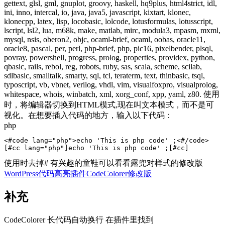
gettext, glsl, gml, gnuplot, groovy, haskell, hq9plus, html4strict, idl,
ini, inno, intercal, io, java, java5, javascript, kixtart, klonec,
klonecpp, latex, lisp, locobasic, lolcode, lotusformulas, lotusscript,
lscript, lsl2, lua, m68k, make, matlab, mirc, modula3, mpasm, mxml,
mysql, nsis, oberon2, objc, ocaml-brief, ocaml, oobas, oracle11,
oracle8, pascal, per, perl, php-brief, php, pic16, pixelbender, plsql,
povray, powershell, progress, prolog, properties, providex, python,
qbasic, rails, rebol, reg, robots, ruby, sas, scala, scheme, scilab,
sdlbasic, smalltalk, smarty, sql, tcl, teraterm, text, thinbasic, tsql,
typoscript, vb, vbnet, verilog, vhdl, vim, visualfoxpro, visualprolog,
whitespace, whois, winbatch, xml, xorg_conf, xpp, yaml, z80. 使用
时，将编辑器切换到HTML模式,现在叫文本模式，而不是可
视化。在想要插入代码的地方，输入以下代码：
php
<#code lang="php">echo 'This is php code' ;<#/code>

[#cc lang="php"]echo 'This is php code' ;[#cc]
使用时去掉# 有兴趣的童鞋可以看看露兜对样式的修改版
WordPress代码高亮插件CodeColorer修改版
补充
CodeColorer 长代码自动换行 在插件里找到