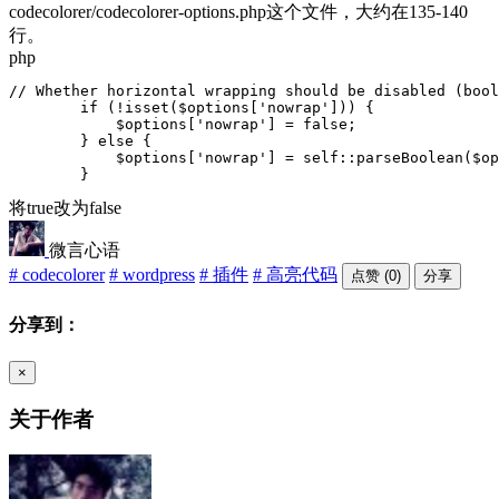
codecolorer/codecolorer-options.php这个文件，大约在135-140
行。
php
// Whether horizontal wrapping should be disabled (bool
        if (!isset($options['nowrap'])) {

            $options['nowrap'] = false;

        } else {

            $options['nowrap'] = self::parseBoolean($op
        }
将true改为false
微言心语
# codecolorer
# wordpress
# 插件
# 高亮代码
点赞 (0)
分享
分享到：
×
关于作者