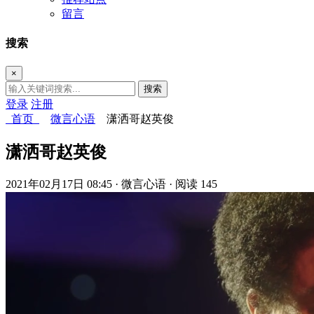
留言
搜索
×
搜索
登录
注册
首页
微言心语
潇洒哥赵英俊
潇洒哥赵英俊
2021年02月17日 08:45
· 微言心语
· 阅读 145