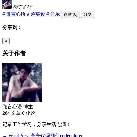
微言心语
# 微言心语
# 赵英俊
# 音乐
点赞 (0)
分享
分享到：
×
关于作者
微言心语
博主
284 文章
0 评论
记录工作学习，分享生活点滴！
← WordPress 高亮代码插件codecolorer