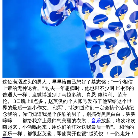
这位潇洒过头的男人，早早给自己想好了墓志铭：“一个相信
上帝的无神论者。” 过去一年患病时，他也跟不少网上冲浪的
普通人一样，发微博送别了马拉多纳、肖恩·康纳利、范海
伦。 3日晚上8点多，赵英俊的个人账号发布了他留给这个世
界的最后一篇小作文。 他写，“我知道你们一定会搞个活动纪
念我的，你们知道我是个多酷的男子，别搞得黑黑白白，哭哭
啼啼……都给我穿上最帅气美丽的衣裳，
音乐
放起，咚次咚次
嗨起来，小酒喝起来，用你们的狂欢送我最后一程”。 和他的
音乐一样，都很赵英俊，即使离开也很“赵英俊”！一路走好！