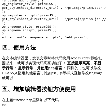
function add_prism() {

wp_register_style('prismCSS',

get_stylesheet_directory_uri() . '/prismjs/prism.css'
);

wp_register_script('prismJS',

get_stylesheet_directory_uri() . '/prismjs/prism.js' 
);

wp_enqueue_style('prismCSS');

wp_enqueue_script('prismJS');

}

add_action('wp_enqueue_scripts', 'add_prism');
四、使用方法
在文本编辑器里，发表文章时将代码块用<code><pre>标签包
围起来，就可以实现代码高亮功能了！
直接显示高亮，不显
示行号：
显示行号，并使用php语言：
同样的，也可以修改
CLASS来指定其他语言，比如css、js等样式直接修改language
就可以：
五、增加编辑器按钮方便使用
在主题function.php里添加以下代码
css