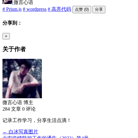
微言心语
# Prism.js
# wordpress
# 高亮代码
点赞 (0)
分享
分享到：
×
关于作者
微言心语
博主
284 文章
0 评论
记录工作学习，分享生活点滴！
← 白冰写真图片