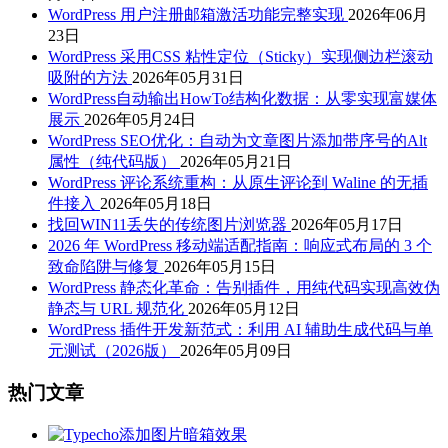
WordPress 用户注册邮箱激活功能完整实现
2026年06月
23日
WordPress 采用CSS 粘性定位（Sticky）实现侧边栏滚动
吸附的方法
2026年05月31日
WordPress自动输出HowTo结构化数据：从零实现富媒体
展示
2026年05月24日
WordPress SEO优化：自动为文章图片添加带序号的Alt
属性（纯代码版）
2026年05月21日
WordPress 评论系统重构：从原生评论到 Waline 的无插
件接入
2026年05月18日
找回WIN11丢失的传统图片浏览器
2026年05月17日
2026 年 WordPress 移动端适配指南：响应式布局的 3 个
致命陷阱与修复
2026年05月15日
WordPress 静态化革命：告别插件，用纯代码实现高效伪
静态与 URL 规范化
2026年05月12日
WordPress 插件开发新范式：利用 AI 辅助生成代码与单
元测试（2026版）
2026年05月09日
热门文章