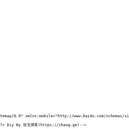
temap/0.9" xmlns:mobile="http://www.baidu.com/schemas/si
 ?> Diy By 张戈博客(https://zhang.ge)-->
