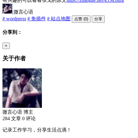
有兴趣的可以看看张戈的原文
https://zhangge.net/4554.html
微言心语
# wordpress
# 免插件
# 站点地图
点赞 (0)
分享
分享到：
×
关于作者
微言心语
博主
284 文章
0 评论
记录工作学习，分享生活点滴！