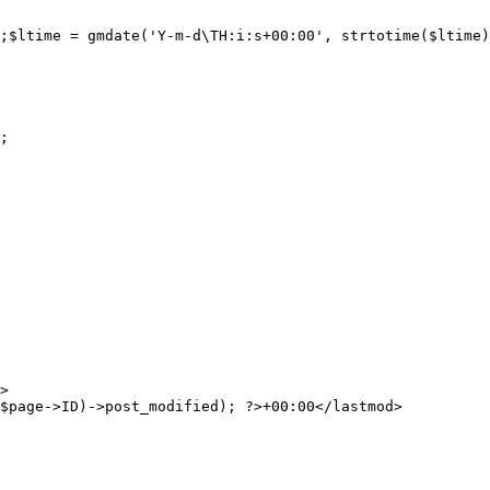
;$ltime = gmdate('Y-m-d\TH:i:s+00:00', strtotime($ltime)
;

>

$page->ID)->post_modified); ?>+00:00</lastmod>
