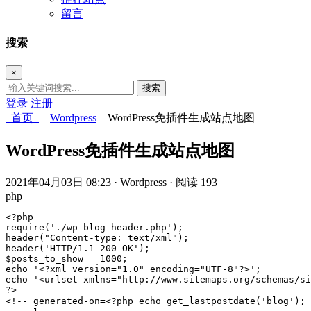
留言
搜索
×
搜索
登录
注册
首页
Wordpress
WordPress免插件生成站点地图
WordPress免插件生成站点地图
2021年04月03日 08:23
· Wordpress
· 阅读 193
php
<?php

require('./wp-blog-header.php');

header("Content-type: text/xml");

header('HTTP/1.1 200 OK');

$posts_to_show = 1000;

echo '<?xml version="1.0" encoding="UTF-8"?>';

echo '<urlset xmlns="http://www.sitemaps.org/schemas/si
?>

<!-- generated-on=<?php echo get_lastpostdate('blog');