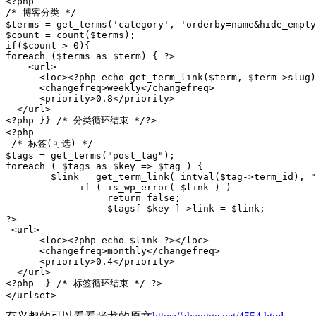
<?php

/* 博客分类 */

$terms = get_terms('category', 'orderby=name&hide_empty
$count = count($terms);

if($count > 0){

foreach ($terms as $term) { ?>

    <url>

      <loc><?php echo get_term_link($term, $term->slug)
      <changefreq>weekly</changefreq>

      <priority>0.8</priority>

  </url>

<?php }} /* 分类循环结束 */?>

<?php

 /* 标签(可选) */

$tags = get_terms("post_tag");

foreach ( $tags as $key => $tag ) {

	$link = get_term_link( intval($tag->term_id), "post_tag" );

	     if ( is_wp_error( $link ) )

		  return false;

		  $tags[ $key ]->link = $link;

?>

 <url>

      <loc><?php echo $link ?></loc>

      <changefreq>monthly</changefreq>

      <priority>0.4</priority>

  </url>

<?php  } /* 标签循环结束 */ ?>

</urlset>