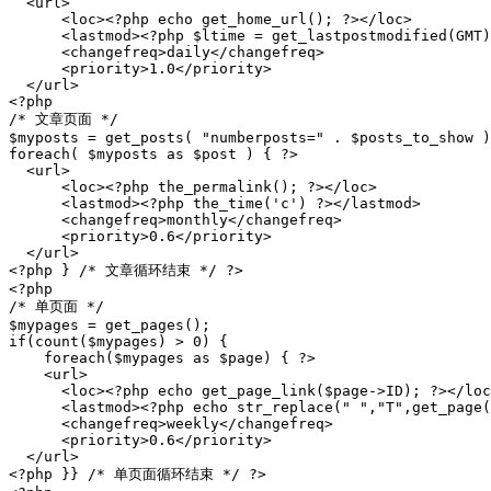
  <url>

      <loc><?php echo get_home_url(); ?></loc>

      <lastmod><?php $ltime = get_lastpostmodified(GMT)
      <changefreq>daily</changefreq>

      <priority>1.0</priority>

  </url>

<?php

/* 文章页面 */

$myposts = get_posts( "numberposts=" . $posts_to_show )
foreach( $myposts as $post ) { ?>

  <url>

      <loc><?php the_permalink(); ?></loc>

      <lastmod><?php the_time('c') ?></lastmod>

      <changefreq>monthly</changefreq>

      <priority>0.6</priority>

  </url>

<?php } /* 文章循环结束 */ ?>

<?php

/* 单页面 */

$mypages = get_pages();

if(count($mypages) > 0) {

    foreach($mypages as $page) { ?>

    <url>

      <loc><?php echo get_page_link($page->ID); ?></loc
      <lastmod><?php echo str_replace(" ","T",get_page(
      <changefreq>weekly</changefreq>

      <priority>0.6</priority>

  </url>

<?php }} /* 单页面循环结束 */ ?>
