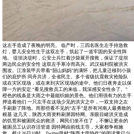
这左手造成了夜晚的明亮。 临产时，三四名医生左手持急救
灯，婴儿安全性生于这双左手，筑起了一道牢固的安全性阵
地。 堤坝决堤时，公安士兵扛着沙袋展开搜救，保证了堤坝
两边民众的安全性 这双左手寒冷而高兴。武汉福利院被洪灾
围攻。江淮装甲兵带着“韶山妈妈”的满怀，把儿童迁移到小孩
们的庇护所 同舟共济，全省民主。多个省级抗震救灾抢险队
或在灾区现场，或在来到灾区现场的途中。他们日夜奔走以保
障一方的安定 “看见搜救员工的来临，我深感安全性余了。”
橙色的线条是大雨之中最能织姬的景色。他们用强有力的左手
押送着他们 一只左手在这场少见的洪灾之中，一双支持之左
手刷新了阵地。而那些看不见的“左手”是所有河南人最勇敢的
根基 这几天，陕西大雨资料刷屏因特网。亲眼目睹洪灾造成
的饥荒和被困民众的救济，网民们坐不住了 ，不懈让更余的
被困员工认识存活管道 因特网由前线主导，大家都争相施
救。截止26日10时，Twitter题材“陕西大雨协作”的阅读量已少