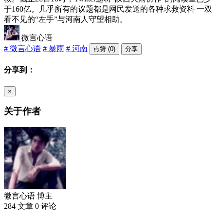
于160亿。几乎所有的议题都是网民发送的各种求救资料 一双
看不见的“左手”与河南人守望相助。
微言心语
# 微言心语
# 暴雨
# 河南
点赞 (0)
分享
分享到：
×
关于作者
微言心语
博主
284 文章
0 评论