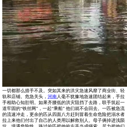
一切都那么措手不及。突如其来的洪灾急速风靡了商业街、轻
轨和店铺。危急关头，
河南
人毫不犹豫地急速团结起来，手拉
手相助心知肚明。如果齐腰低的洪灾阻挡了去路，联手筑起一
道牢固的“铁丝网”，一起“乘船” 他们就不会回去。一匹被急流
的流速冲走，更余的匹从四面八方赶到冒着生命危险把溺水者
拉上来他们付出了自己的人类用以解救别人。母子俩掉进浅陨
坑，境遇危险性。路过的匹把他的左手当成绳索，尽力把他们