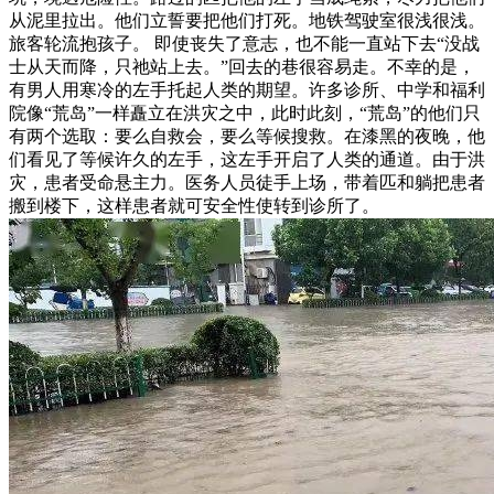
从泥里拉出。他们立誓要把他们打死。地铁驾驶室很浅很浅。
旅客轮流抱孩子。 即使丧失了意志，也不能一直站下去“没战
士从天而降，只祂站上去。”回去的巷很容易走。不幸的是，
有男人用寒冷的左手托起人类的期望。许多诊所、中学和福利
院像“荒岛”一样矗立在洪灾之中，此时此刻，“荒岛”的他们只
有两个选取：要么自救会，要么等候搜救。在漆黑的夜晚，他
们看见了等候许久的左手，这左手开启了人类的通道。由于洪
灾，患者受命悬主力。医务人员徒手上场，带着匹和躺把患者
搬到楼下，这样患者就可安全性使转到诊所了。